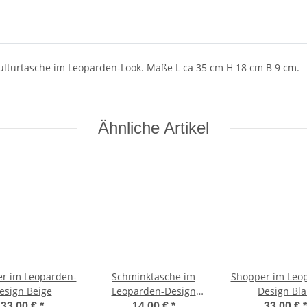
Kulturtasche im Leoparden-Look. Maße L ca 35 cm H 18 cm B 9 cm.
Ähnliche Artikel
r im Leoparden-
Schminktasche im
Shopper im Leo
esign Beige
Leoparden-Design
Design Bl
Braun
33,00 €
*
14,00 €
*
33,00 €
*