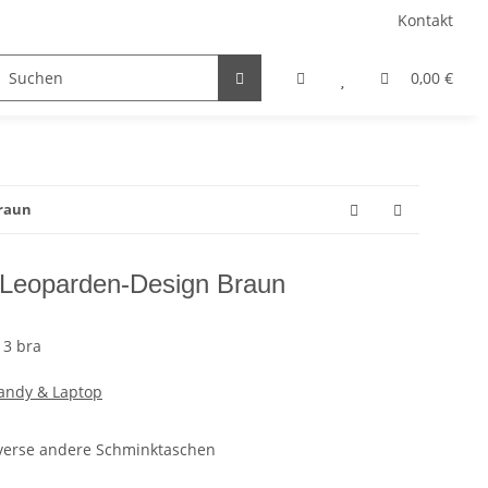
Kontakt
Hilfsprojekte
Presse
0,00 €
raun
 Leoparden-Design Braun
13 bra
andy & Laptop
verse andere Schminktaschen