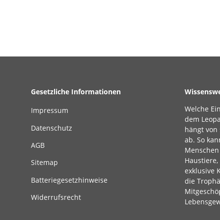
Gesetzliche Informationen
Wissenswe
Welche Ein
Impressum
dem Leopa
Datenschutz
hängt von 
ab. So kan
AGB
Menschen v
Haustiere, 
Sitemap
exklusive 
Batteriegesetzhinweise
die Troph
Mitgeschöp
Widerrufsrecht
Lebensgew