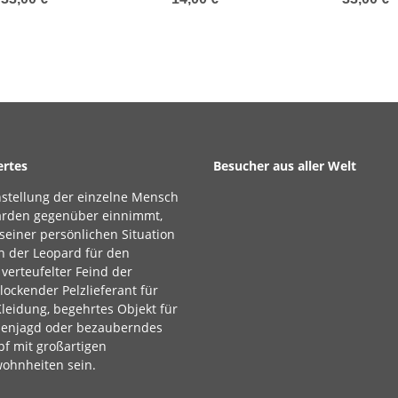
rtes
Besucher aus aller Welt
stellung der einzelne Mensch
rden gegenüber einnimmt,
seiner persönlichen Situation
n der Leopard für den
erteufelter Feind der
lockender Pelzlieferant für
Kleidung, begehrtes Objekt für
äenjagd oder bezauberndes
f mit großartigen
ohnheiten sein.